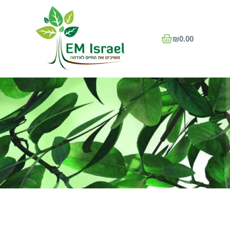
₪
0.00