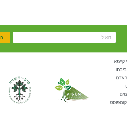
הר
 קיימא
ביבתו
האדם
מים
קומפוסט