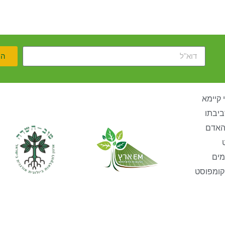
הר
 קיימא
ביבתו
האדם
מים
קומפוסט