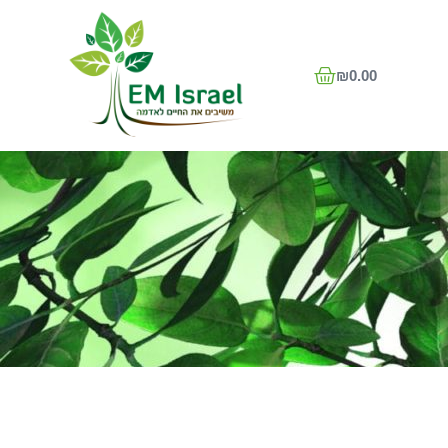
₪
0.00