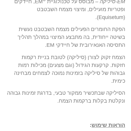
EM-סיליקה
– מבוסס על טכנולוגיית
EM, חיידקים
ופטריות מועילים, ומיצוי מצמח השבטבט
(Equisetum).
הפקת החומרים הפעילים מצמח השבטבט נעשית
בשיטה ייחודית, בה מתבצע המיצוי במהלך תהליך
התסיסה האנאירובית של חיידקי EM.
הצמח זקוק לצורן (סיליקה) לטובת בניית רקמות
חזקות. קרקעות הגידול (וגם מצעים) מכילות רמות
גבוהות של סיליקה בזמינות נמוכה לצמחים מבחינה
כימית.
הסיליקה שבתכשיר ממקור טבעי, בדרגת זמינות גבוהה
ונקלטת בקלות ברקמות הצמח.
הוראות שימוש
: