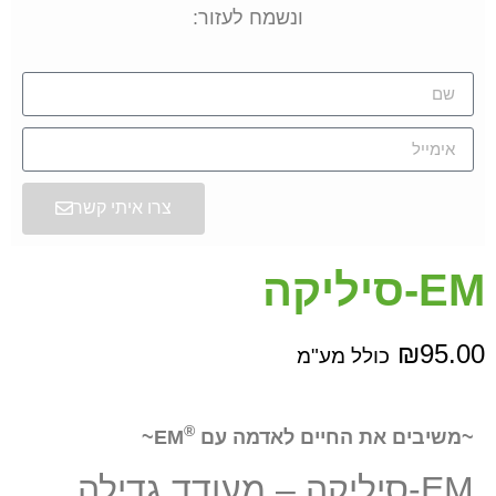
ונשמח לעזור:
צרו איתי קשר
EM-סיליקה
₪
95.00
כולל מע"מ
®
~משיבים את החיים לאדמה עם
EM~
EM-סיליקה – מעודד גדילה