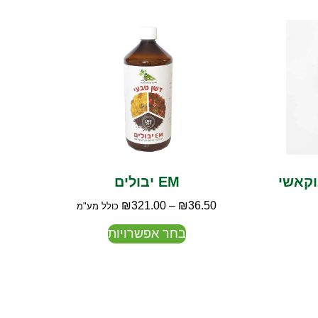
וקאשי
EM יבולים
₪
321.00
–
₪
36.50
כולל מע"מ
בחר אפשרויות