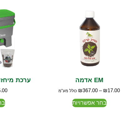
EM אדמה
ערכת מיחזו
.00
₪
367.00
–
₪
17.00
כולל מע"מ
בחר אפשרויות
בח