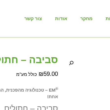
ת
מחקר
אודות
צור קשר
סביבה – חתול
₪
59.00
כולל מע"מ
®
EM – טכנולוגיה מהפכנית,
אחת!
סביבה – חתולים