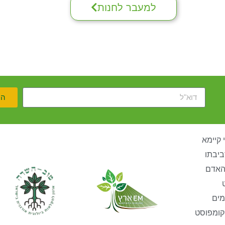
למעבר לחנות
הר
 קיימא
ביבתו
האדם
מים
קומפוסט