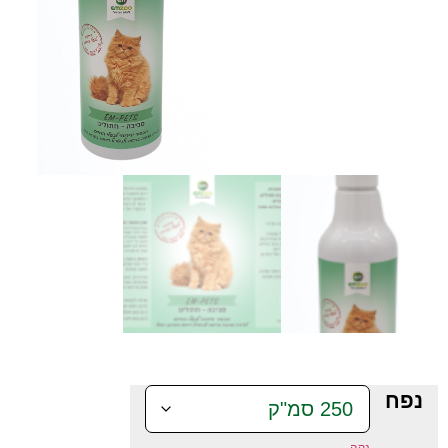
נפח
נקה