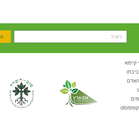
הר
 קיימא
ביבתו
האדם
מים
קומפוסט