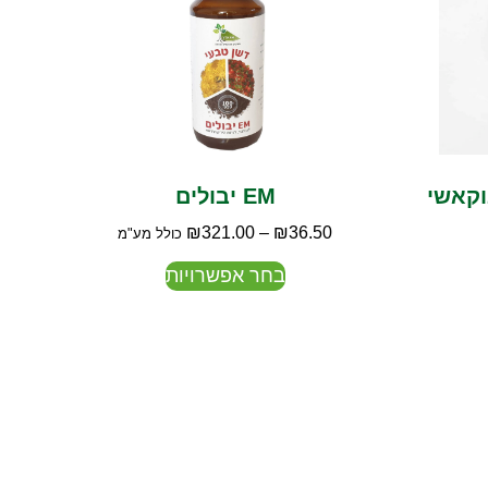
וקאשי
EM יבולים
₪
321.00
–
₪
36.50
כולל מע"מ
בחר אפשרויות