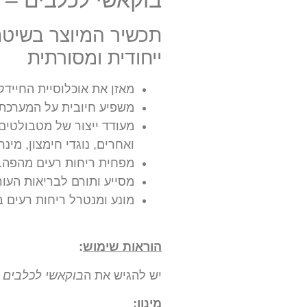
בוקאשי לכלבים – 
תכשיר המיוצר בשיטת
ייחודית ומסורתית
מאזן את אוכלוסיית החיידק
משפיע חיובית על המערכת 
ואחרים, נוגדי חימצון, מינר
מפחית ריחות רעים מהפה.
מסייע ותורם לבריאות העור
מונע ומנטרל ריחות רעים 
הוראות שימוש
:
יש להגיש את ה
בוקאשי
לכלבים
י
מינון: