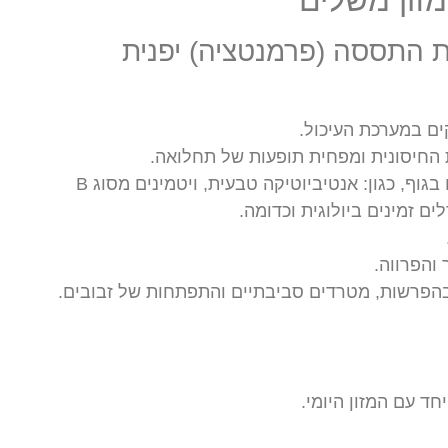
מזון משלים
 התססה (פרמנטציה) יפנית
ים במערכת העיכול.
החיסונית ומפחית תופעות של תחלואה.
מעודד ייצור של מטבולטים בגוף, כגון: אנטיביוטיקה טבעית, ויטמינים מסוג B
לים זמינים ביולוגית וכדומה.
 והפרווה.
בהפרשות, מטרדים סביבתיים והתפתחות של זבובים.
חד עם המזון היומי.