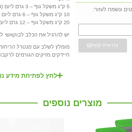
5 ק"ג משקל גוף – 3 גרם ליום (כפית תה).
ים ונשמח לעזור:
10 ק"ג משקל גוף – 6 גרם ליום (2 כפיות תה).
20 ק"ג משקל גוף – 12 גרם ליום (4 כפיות תה).
יש להרגיל את הכלב ל
בוקאשי ל
צרו איתי קשר
מומלץ לשלב עם
מנטרל הריחות
חיידקים מזיקים הגורמים לרקבון
לחץ לפתיחת מידע נו
מוצרים נוספים