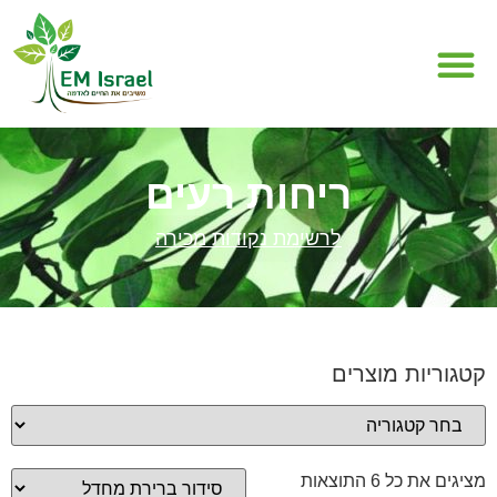
מה זה EM
תחומי EM
ריחות רעים
לרשימת נקודות מכירה
קטגוריות מוצרים
מציגים את כל ⁦6⁩ התוצאות