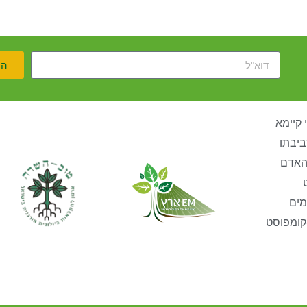
הר
 קיימא
ביבתו
האדם
מים
קומפוסט