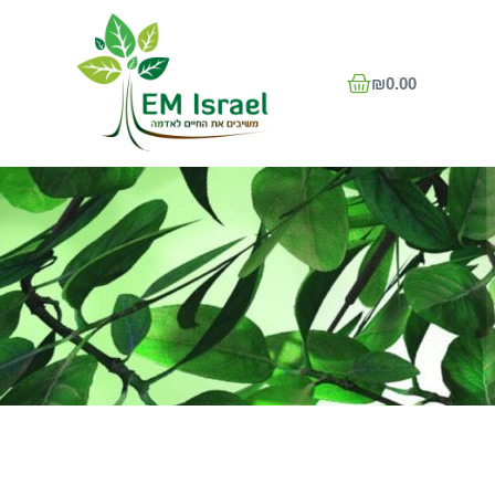
₪
0.00