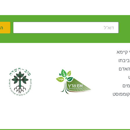
הר
 קיימא
ביבתו
האדם
מים
קומפוסט