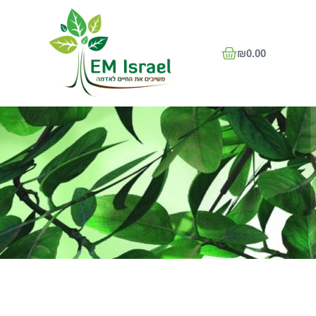
₪
0.00