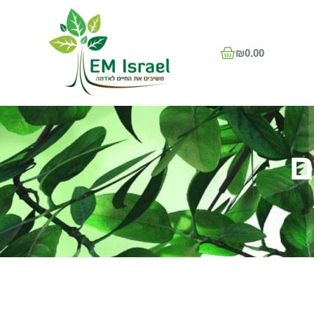
₪
0.00
ם