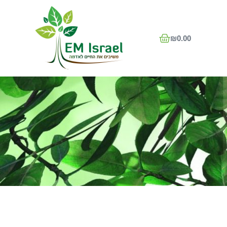
₪
0.00