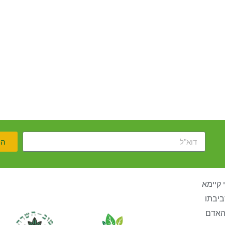
הר
 קיימא
ביבתו
האדם