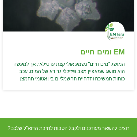
EM ומים חיים
המושג "מים חיים" נשמע אולי קצת ערטילאי, אך למעשה
הוא מושג שמאפיין מצב פיזיקלי גרידא של המים. עכב
כוחות המשיכה והדחייה החשמליים בין אטומי החמצן
רוצים להשאר מעודכנים ולקבל הטבות לתיבת הדוא"ל שלכם?