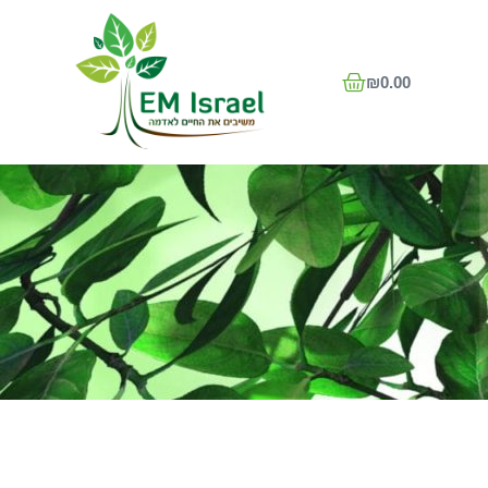
₪
0.00